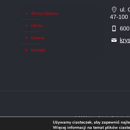
ul. 
Strona Główna
47-100 
Oferta
600
Galeria
kry
Kontakt
© 2023 Auto Szkoła Szóstka An
Używamy ciasteczek, aby zapewnić najlep
Więcej informacji na temat plików ciast