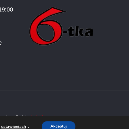
19:00
e
trzeżone Projekt:
ks-i.pl/p-tur.pl
Akceptuj
w
ustawieniach
.