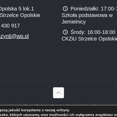
Opolska 5 lok.1
Poniedziałki: 17:00-
Strzelce Opolskie
Szkoła podstawowa w
Jemielnicy
 430 917
Środy: 16:00-18:00
szyn6@wp.pl
CKZiU Strzelce Opolski
drzej Kryszyn Daniel Paździor Strzelce Opolskie | Wszelkie prawa zas
szą jakość korzystania z naszej witryny.
eczka, których używamy, oraz możliwości ich wyłączenia znajdziesz 
Polityka Cookies